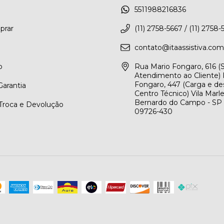
5511988216836
rar
(11) 2758-5667 / (11) 2758-
contato@itaassistiva.com
o
Rua Mario Fongaro, 616 
Atendimento ao Cliente) 
Fongaro, 447 (Carga e de
arantia
Centro Técnico) Vila Marl
Bernardo do Campo - SP
 Troca e Devolução
09726-430