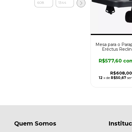
Mesa para o Par
Eréctus Reclin
R$577,60
co
R$608,00
12
x de
R$50,67
se
Quem Somos
Institu