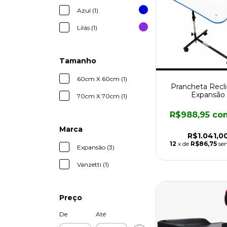
Azul (1)
Lilás (1)
Tamanho
60cm X 60cm (1)
Prancheta Recli
Expansão
70cm X 70cm (1)
R$988,95
co
Marca
R$1.041,0
12
x de
R$86,75
se
Expansão (3)
Vanzetti (1)
Preço
De
Até