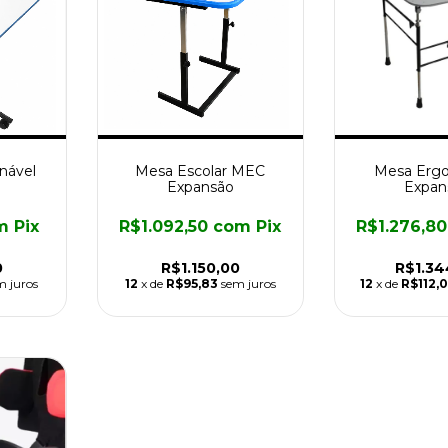
nável
Mesa Escolar MEC
Mesa Erg
Expansão
Expan
m
Pix
R$1.092,50
com
Pix
R$1.276,8
0
R$1.150,00
R$1.34
m juros
12
x de
R$95,83
sem juros
12
x de
R$112,