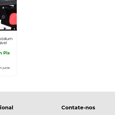
apódium
ável
m
Pix
m juros
cional
Contate-nos