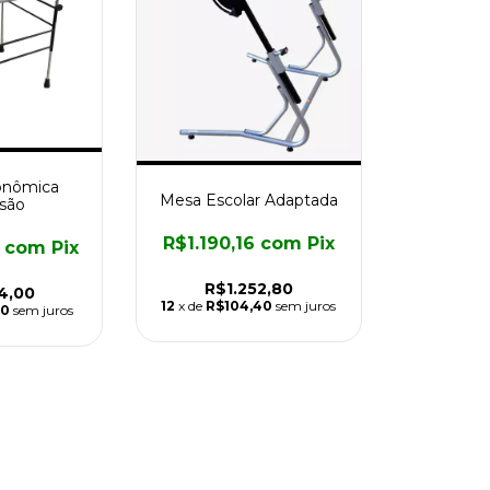
onômica
Mesa Escolar Adaptada
são
R$1.190,16
com
Pix
0
com
Pix
R$1.252,80
4,00
12
x de
R$104,40
sem juros
00
sem juros