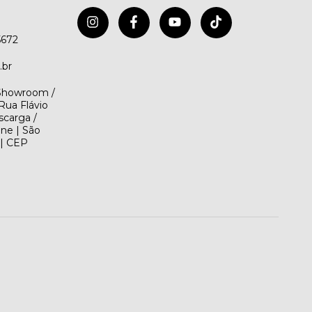
5672
.br
(Showroom /
Rua Flávio
scarga /
ene | São
 | CEP