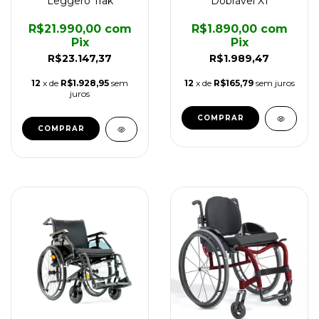
Leggero Trak
Dobrável X1
R$21.990,00
com
R$1.890,00
com
Pix
Pix
R$23.147,37
R$1.989,47
12
x de
R$1.928,95
sem
12
x de
R$165,79
sem juros
juros
COMPRAR