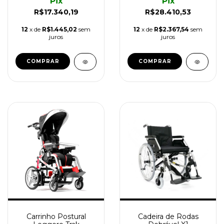
Pix
Pix
R$17.340,19
R$28.410,53
12
x de
R$1.445,02
sem
12
x de
R$2.367,54
sem
juros
juros
Carrinho Postural
Cadeira de Rodas