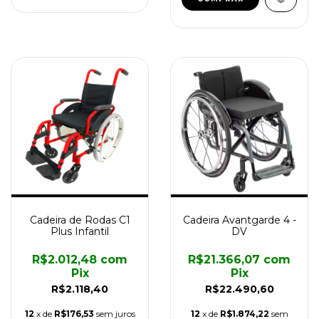
Cadeira de Rodas C1
Cadeira Avantgarde 4 -
Plus Infantil
DV
R$2.012,48
com
R$21.366,07
com
Pix
Pix
R$2.118,40
R$22.490,60
12
x de
R$176,53
sem juros
12
x de
R$1.874,22
sem