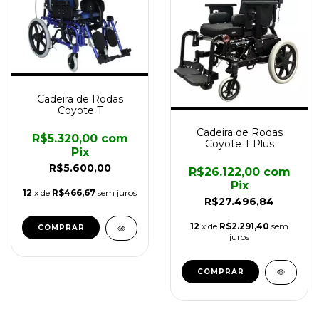
Cadeira de Rodas
Coyote T
Cadeira de Rodas
R$5.320,00
com
Coyote T Plus
Pix
R$5.600,00
R$26.122,00
com
Pix
12
x de
R$466,67
sem juros
R$27.496,84
12
x de
R$2.291,40
sem
COMPRAR
juros