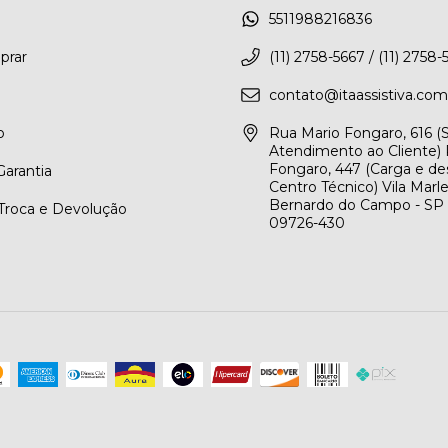
5511988216836
rar
(11) 2758-5667 / (11) 2758-
contato@itaassistiva.com
o
Rua Mario Fongaro, 616 
Atendimento ao Cliente) 
Fongaro, 447 (Carga e de
arantia
Centro Técnico) Vila Marl
Bernardo do Campo - SP
 Troca e Devolução
09726-430