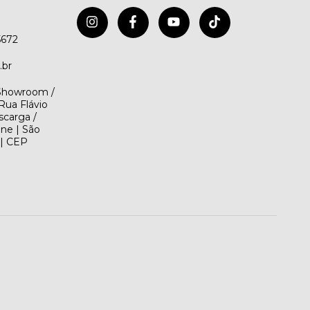
5672
.br
(Showroom /
Rua Flávio
scarga /
ene | São
 | CEP