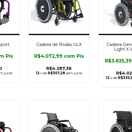
Sport
Cadeira de Rodas ULX
Cadeira Gen
Light X I
om
Pix
R$4.072,99
com
Pix
R$3.825,3
0
R$4.287,36
R$4.02
m juros
12
x de
R$357,28
sem juros
12
x de
R$335,