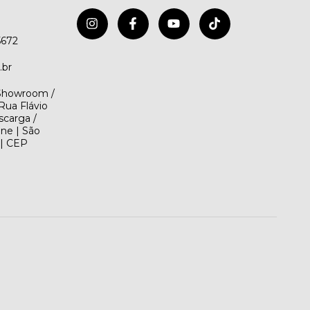
5672
.br
(Showroom /
Rua Flávio
scarga /
ene | São
 | CEP