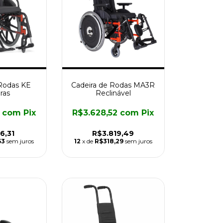
 Rodas KE
Cadeira de Rodas MA3R
ras
Reclinável
9
com
Pix
R$3.628,52
com
Pix
6,31
R$3.819,49
53
sem juros
12
x de
R$318,29
sem juros