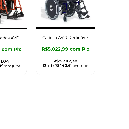
Cadeira AVD Reclinável
Rodas AVD
R$5.022,99
com
Pix
9
com
Pix
R$5.287,36
1,04
12
x de
R$440,61
sem juros
09
sem juros