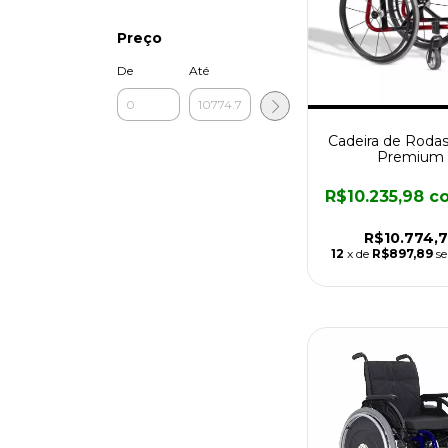
Preço
De
Até
Cadeira de Rodas
Premium
R$10.235,98
c
R$10.774,
12
x de
R$897,89
se