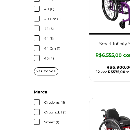
40 (6)
40 Cm (1)
42 (6)
44 (5)
Smart Infinity 
44 Cm (1)
R$6.555,00
c
46 (4)
R$6.900,0
12
x de
R$575,00
se
VER TODOS
Marca
Ortobras (11)
Ortomobil (1)
Smart (1)