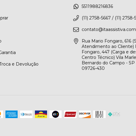
5511988216836
rar
(11) 2758-5667 / (11) 2758-
contato@itaassistiva.com
o
Rua Mario Fongaro, 616 
Atendimento ao Cliente) 
Fongaro, 447 (Carga e de
arantia
Centro Técnico) Vila Marl
Bernardo do Campo - SP
 Troca e Devolução
09726-430