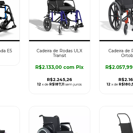
ada E5
Cadeira de Rodas ULX
Cadeira de
Transit
Ortob
R$2.133,00
com
Pix
R$2.057,9
R$2.245,26
R$2.16
12
x de
R$187,11
sem juros
12
x de
R$180,