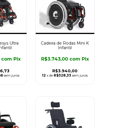
esys Ultra
Cadeira de Rodas Mini K
nfantil
Infantil
9
com
Pix
R$3.743,00
com
Pix
6,73
R$3.940,00
56
sem juros
12
x de
R$328,33
sem juros