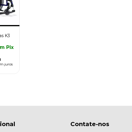
as K3
om
Pix
8
em juros
cional
Contate-nos