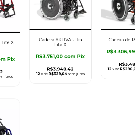
Cadeira AKTIVA Ultra
Cadeira de 
 Lite X
Lite X
R$3.306,9
R$3.751,00
com
Pix
om
Pix
R$3.48
R$3.948,42
12
x de
R$290,
72
12
x de
R$329,04
sem juros
m juros