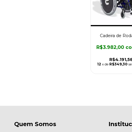
Cadeira de Rod
R$3.982,00
c
R$4.191,5
12
x de
R$349,30
s
Quem Somos
Institu