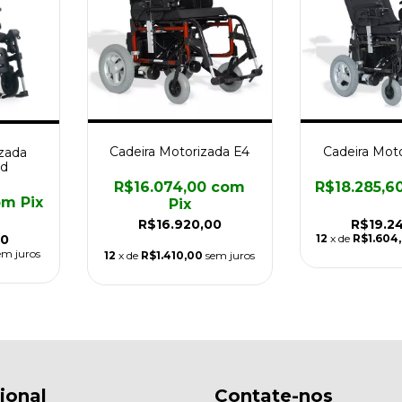
Cadeira Motorizada E4
Cadeira Mot
zada
d
R$16.074,00
com
R$18.285,6
om
Pix
Pix
R$16.920,00
R$19.2
00
12
x de
R$1.604
em juros
12
x de
R$1.410,00
sem juros
cional
Contate-nos