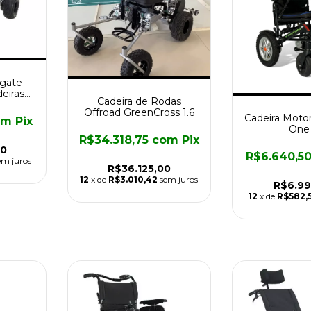
ngate
eiras
Cadeira de Rodas
inita
Offroad GreenCross 1.6
Cadeira Motor
om
Pix
One
R$34.318,75
com
Pix
00
R$6.640,5
em juros
R$36.125,00
12
x de
R$3.010,42
sem juros
R$6.99
12
x de
R$582,