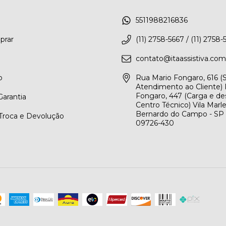
5511988216836
rar
(11) 2758-5667 / (11) 2758-
contato@itaassistiva.com
o
Rua Mario Fongaro, 616 
Atendimento ao Cliente) 
Fongaro, 447 (Carga e de
arantia
Centro Técnico) Vila Marl
Bernardo do Campo - SP
 Troca e Devolução
09726-430