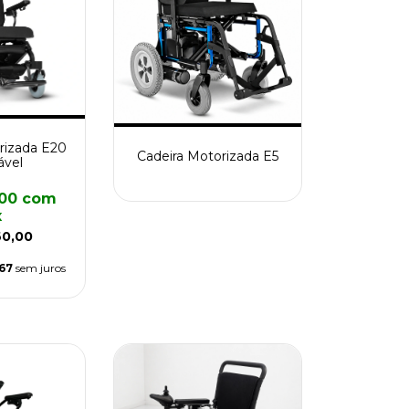
rizada E20
Cadeira Motorizada E5
ável
,00
com
x
60,00
,67
sem juros