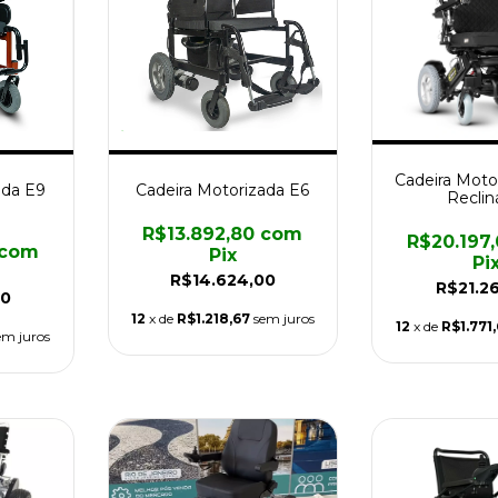
Cadeira Moto
ada E9
Cadeira Motorizada E6
Reclin
R$13.892,80
com
R$20.197
com
Pix
Pi
R$14.624,00
R$21.2
00
12
x de
R$1.218,67
sem juros
12
x de
R$1.771
em juros