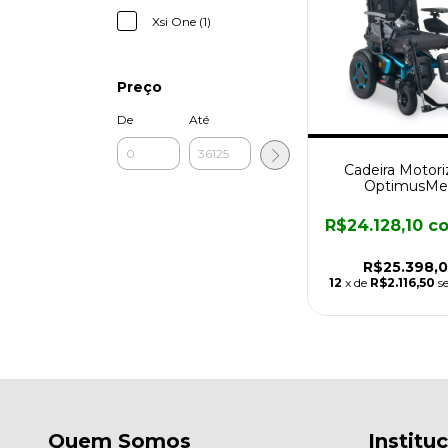
Xsi One (1)
Preço
De
Até
Cadeira Motori
OptimusMe
R$24.128,10
c
R$25.398,
12
x de
R$2.116,50
s
Quem Somos
Institu