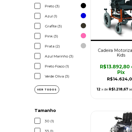
Preto (3)
Azul (1)
Grafite (3)
Pink (3)
Prata (2)
Cadeira Motoriz
Kids
Azul Marinho (3)
R$13.892,80
Preto Fosco (1)
Pix
Verde Oliva (3)
R$14.624,
12
x de
R$1.218,67
s
VER TODOS
Tamanho
30 (1)
33 (1)