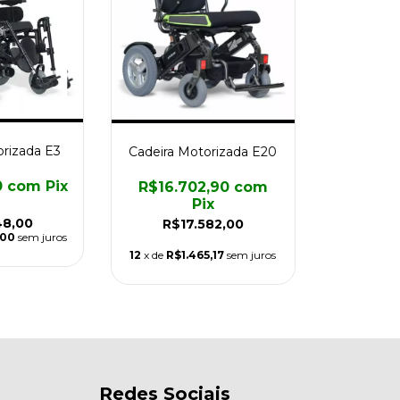
orizada E3
Cadeira Motorizada E20
0
com
Pix
R$16.702,90
com
Pix
48,00
R$17.582,00
,00
sem juros
12
x de
R$1.465,17
sem juros
Redes Sociais