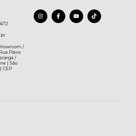
5672
.br
(Showroom /
Rua Flávio
scarga /
ene | São
 | CEP