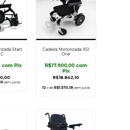
izada Start
Cadeira Motorizada XSI
 C
One
0
com
Pix
R$17.900,00
com
Pix
0,00
R$18.842,10
50
sem juros
12
x de
R$1.570,18
sem juros