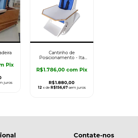
deira
Cantinho de
Posicionamento - Ita
Assistiva
om
Pix
R$1.786,00
com
Pix
0
R$1.880,00
m juros
12
x de
R$156,67
sem juros
cional
Contate-nos