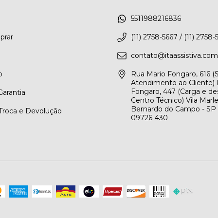
5511988216836
rar
(11) 2758-5667 / (11) 2758-
contato@itaassistiva.com
o
Rua Mario Fongaro, 616 
Atendimento ao Cliente) 
Fongaro, 447 (Carga e de
arantia
Centro Técnico) Vila Marl
Bernardo do Campo - SP
 Troca e Devolução
09726-430