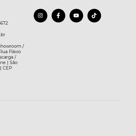
5672
.br
(Showroom /
Rua Flávio
scarga /
ene | São
 | CEP