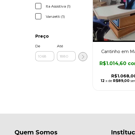
Ita Assistiva (1)
Vanzetti (1)
Preço
De
Até
Cantinho em Ma
R$1.014,60
c
R$1.068,0
12
x de
R$89,00
se
Quem Somos
Institu