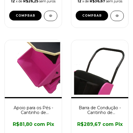
12
x de
R$26,25
sem juros
12
x de
R$36,67
sem juros
Apoio para os Pés -
Barra de Condução -
Cantinho de
Cantinho de
Posicionamento
Posicionamento
R$81,80
com
Pix
R$289,67
com
Pix