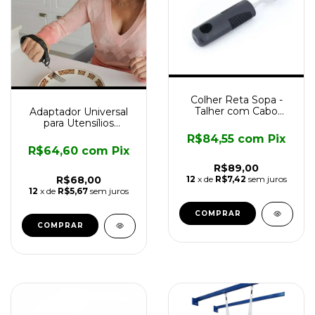
Colher Reta Sopa -
Talher com Cabo
Adaptador Universal
Engrossado
para Utensílios
Longevitech
Longevitech
R$84,55
com
Pix
R$64,60
com
Pix
R$89,00
12
x de
R$7,42
sem juros
R$68,00
12
x de
R$5,67
sem juros