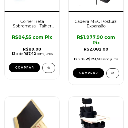
Colher Reta
Cadeira MEC Postural
Sobremesa - Talher
Expansão
com Cabo
Engrossador
R$84,55
com
Pix
R$1.977,90
com
Longevitech
Pix
R$89,00
R$2.082,00
12
x de
R$7,42
sem juros
12
x de
R$173,50
sem juros
COMPRAR