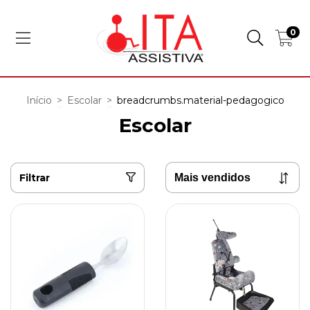
0
Início
>
Escolar
>
breadcrumbs.material-pedagogico
Escolar
Filtrar