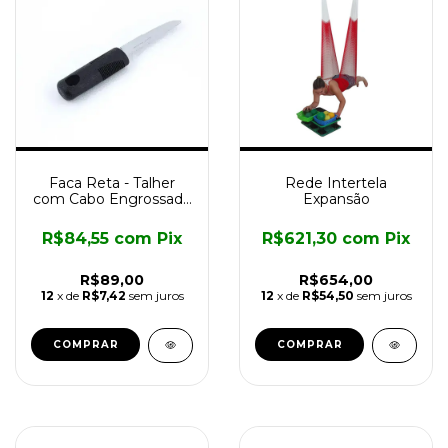
Faca Reta - Talher
Rede Intertela
com Cabo Engrossado
Expansão
Longevitech
R$84,55
com
Pix
R$621,30
com
Pix
R$89,00
R$654,00
12
x de
R$7,42
sem juros
12
x de
R$54,50
sem juros