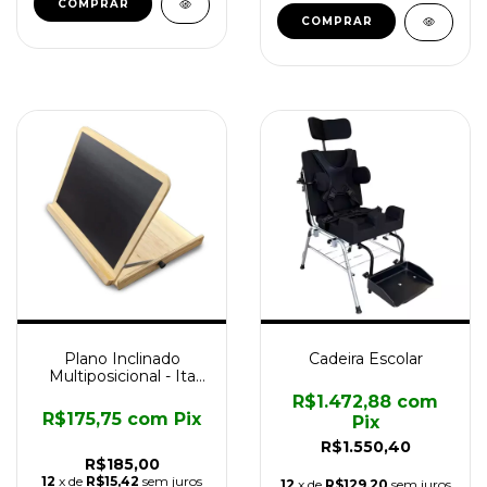
COMPRAR
COMPRAR
Plano Inclinado
Cadeira Escolar
Multiposicional - Ita
Assistiva
R$1.472,88
com
R$175,75
com
Pix
Pix
R$1.550,40
R$185,00
12
x de
R$15,42
sem juros
12
x de
R$129,20
sem juros