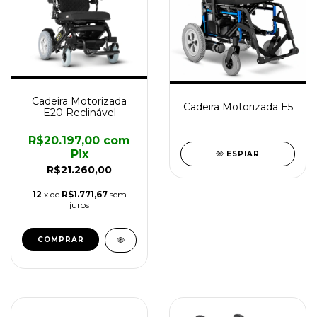
Cadeira Motorizada
Cadeira Motorizada E5
E20 Reclinável
R$20.197,00
com
Pix
ESPIAR
R$21.260,00
12
x de
R$1.771,67
sem
juros