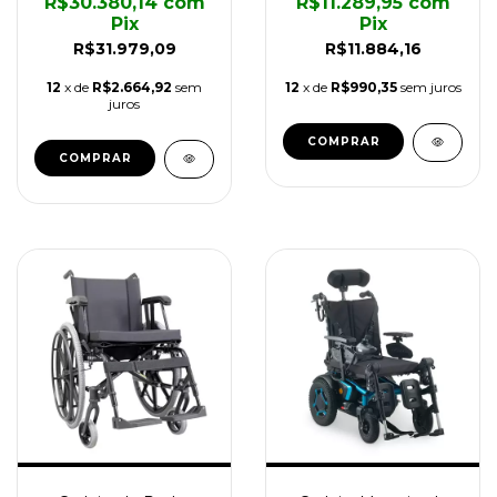
R$30.380,14
com
R$11.289,95
com
Pix
Pix
R$31.979,09
R$11.884,16
12
x de
R$2.664,92
sem
12
x de
R$990,35
sem juros
juros