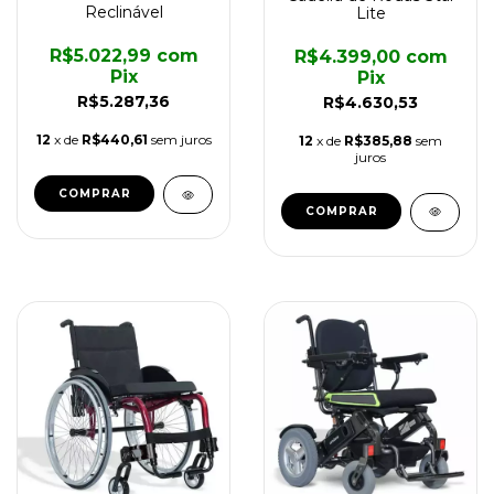
Reclinável
Lite
R$5.022,99
com
R$4.399,00
com
Pix
Pix
R$5.287,36
R$4.630,53
12
x de
R$440,61
sem juros
12
x de
R$385,88
sem
juros
COMPRAR
COMPRAR