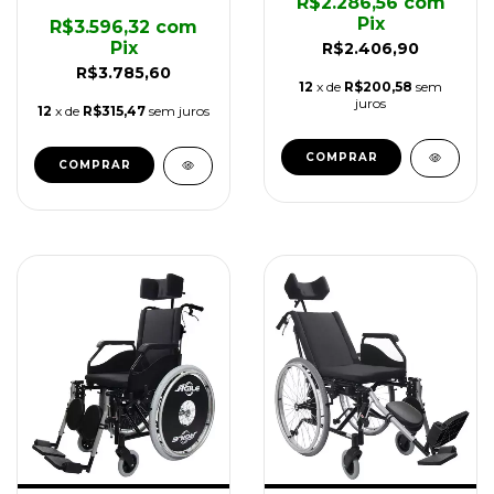
R$2.286,56
com
Pix
R$3.596,32
com
Pix
R$2.406,90
R$3.785,60
12
x de
R$200,58
sem
juros
12
x de
R$315,47
sem juros