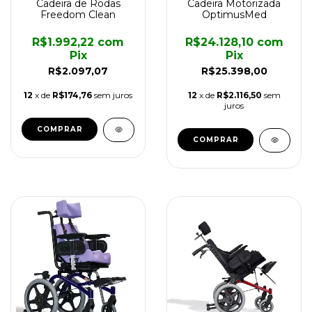
Cadeira de Rodas
Cadeira Motorizada
Freedom Clean
OptimusMed
R$1.992,22
com
R$24.128,10
com
Pix
Pix
R$2.097,07
R$25.398,00
12
x de
R$174,76
sem juros
12
x de
R$2.116,50
sem
juros