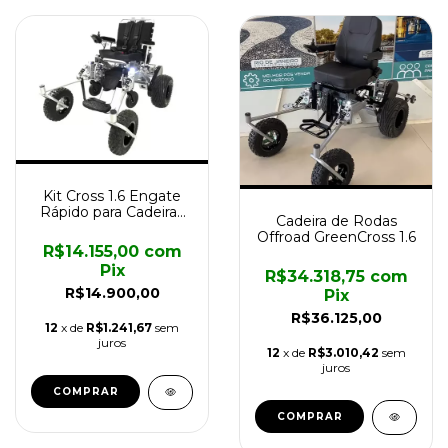
Kit Cross 1.6 Engate
Rápido para Cadeiras
Cadeira de Rodas
Motorizada Divinita
Offroad GreenCross 1.6
R$14.155,00
com
Pix
R$34.318,75
com
R$14.900,00
Pix
R$36.125,00
12
x de
R$1.241,67
sem
juros
12
x de
R$3.010,42
sem
juros