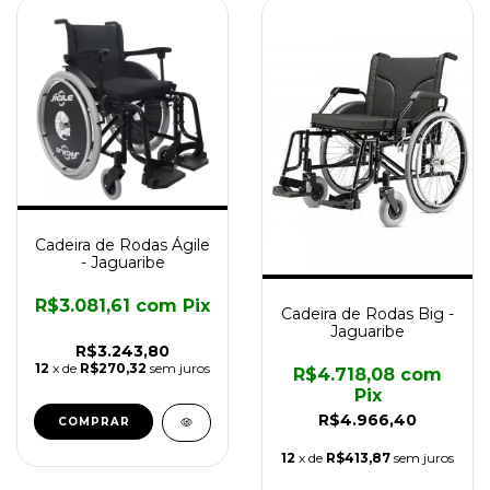
Cadeira de Rodas Ágile
- Jaguaribe
R$3.081,61
com
Pix
Cadeira de Rodas Big -
Jaguaribe
R$3.243,80
12
x de
R$270,32
sem juros
R$4.718,08
com
Pix
R$4.966,40
12
x de
R$413,87
sem juros