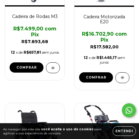
Cadeira de Rodas M3
Cadeira Motorizada
E20
R$7.499,00
com
R$16.702,90
com
Pix
Pix
R$7.893,68
R$17.582,00
12
x de
R$657,81
sem juros
12
x de
R$1.465,17
sem
juros
COMPRAR
COMPRAR
Ao navegar por este site
você aceita o uso de cookies
para
ENTENDI
agilizar a sua experiência de compra.