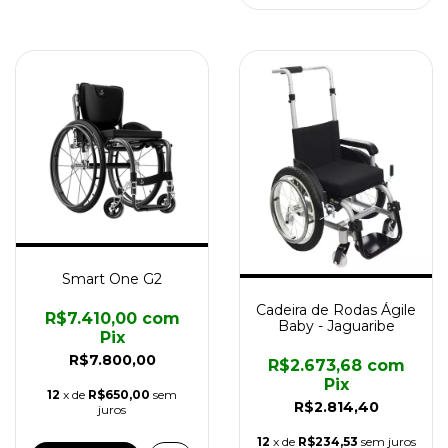
Smart One G2
Cadeira de Rodas Ágile
R$7.410,00
com
Baby - Jaguaribe
Pix
R$7.800,00
R$2.673,68
com
Pix
12
x de
R$650,00
sem
R$2.814,40
juros
12
x de
R$234,53
sem juros