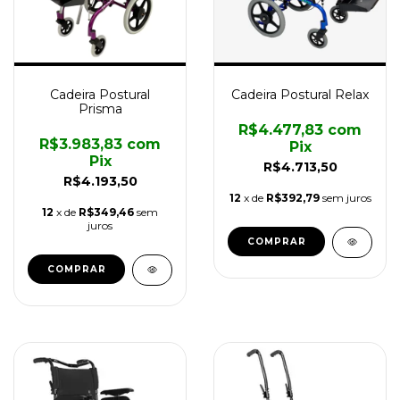
Cadeira Postural
Cadeira Postural Relax
Prisma
R$4.477,83
com
R$3.983,83
com
Pix
Pix
R$4.713,50
R$4.193,50
12
x de
R$392,79
sem juros
12
x de
R$349,46
sem
juros
COMPRAR
COMPRAR