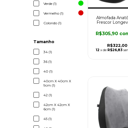
Verde (1)
Vermelho (1)
Almofada Anat
Frescor Longev
Colorido (1)
R$305,90
co
Tamanho
R$322,00
12
x de
R$26,83
se
34 (1)
36 (1)
40 (1)
40cm X 40cm X
9cm (1)
42 (1)
42cm X 42cm X
6cm (1)
45 (1)