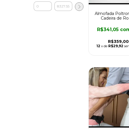
Almofada Poltro
Cadeira de R
R$341,05
co
R$359,00
12
x de
R$29,92
se