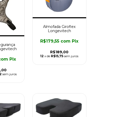
Almofada Giroflex
Longevitech
R$179,55
com
Pix
egurança
ngevitech
R$189,00
12
x de
R$15,75
sem juros
com
Pix
,00
2
sem juros