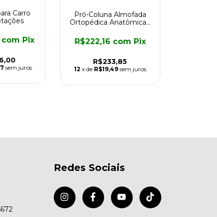
para Carro
Pró-Coluna Almofada
tações
Ortopédica Anatômica -
Ref: AC 001
0
com
Pix
R$222,16
com
Pix
6,00
R$233,85
17
sem juros
12
x de
R$19,49
sem juros
Redes Sociais
5672