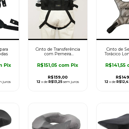
 para
Cinto de Transferência
Cinto de S
odas
com Perneira
Torácico Lo
Longevitech
m
Pix
R$151,05
com
Pix
R$141,55
R$159,00
R$149
m juros
12
x de
R$13,25
sem juros
12
x de
R$12,4