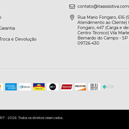
contato@itaassistiva.com
o
Rua Mario Fongaro, 616 
Atendimento ao Cliente) 
Fongaro, 447 (Carga e de
arantia
Centro Técnico) Vila Marl
Bernardo do Campo - SP
 Troca e Devolução
09726-430
 - 2026. Todos os direitos reservados.