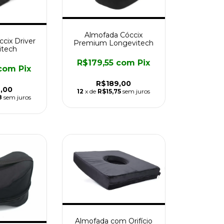
Almofada Cóccix
cix Driver
Premium Longevitech
itech
R$179,55
com
Pix
com
Pix
R$189,00
,00
12
x de
R$15,75
sem juros
8
sem juros
Almofada com Orifício