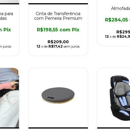
Almofada
na para
Cinta de Transferência
odas
com Perneira Premium
R$284,05
m
Pix
R$198,55
com
Pix
R$299
12
x de
R$24,
R$209,00
m juros
12
x de
R$17,42
sem juros