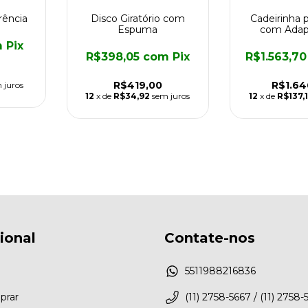
rência
Disco Giratório com
Cadeirinha 
Espuma
com Adap
m
Pix
R$398,05
com
Pix
R$1.563,7
R$419,00
R$1.64
 juros
12
x de
R$34,92
sem juros
12
x de
R$137,
cional
Contate-nos
5511988216836
rar
(11) 2758-5667 / (11) 2758-