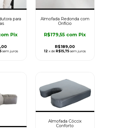
utora para
Almofada Redonda com
as
Orifício
com
Pix
R$179,55
com
Pix
,00
R$189,00
5
sem juros
12
x de
R$15,75
sem juros
Almofada Cóccix
Conforto