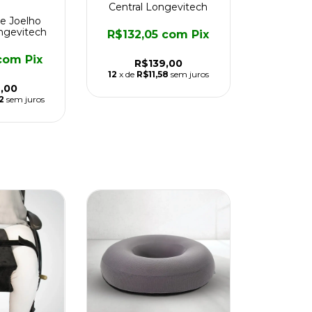
Central Longevitech
e Joelho
ngevitech
R$132,05
com
Pix
com
Pix
R$139,00
12
x de
R$11,58
sem juros
,00
2
sem juros