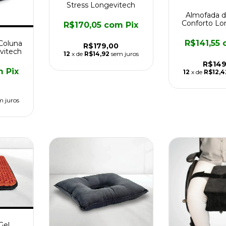
Stress Longevitech
Almofada d
Conforto Lo
R$170,05
com
Pix
R$141,55
Coluna
R$179,00
vitech
12
x de
R$14,92
sem juros
R$149
m
Pix
12
x de
R$12,4
m juros
Gel