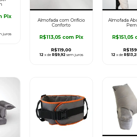
h
m
Pix
Almofada com Orifício
Almofada Abd
Conforto
Pern
m juros
R$113,05
com
Pix
R$151,05
R$119,00
R$159
12
x de
R$9,92
sem juros
12
x de
R$13,2