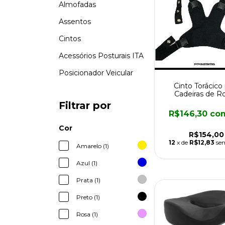
Almofadas
Assentos
Cintos
Acessórios Posturais ITA
Posicionador Veicular
Cinto Torácico
Cadeiras de R
Filtrar por
R$146,30
co
Cor
R$154,00
12
x de
R$12,83
se
Amarelo (1)
Azul (1)
Prata (1)
Preto (1)
Rosa (1)