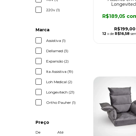
Longevitec
220v (1)
R$189,05
co
R$199,00
Marca
12
x de
R$16,58
se
Assistiva (1)
Dellamed (3)
Expansão (2)
Ita Assistiva (19)
Loh Medical (2)
Longevitech (21)
Ortho Pauher (1)
Preço
De
Até