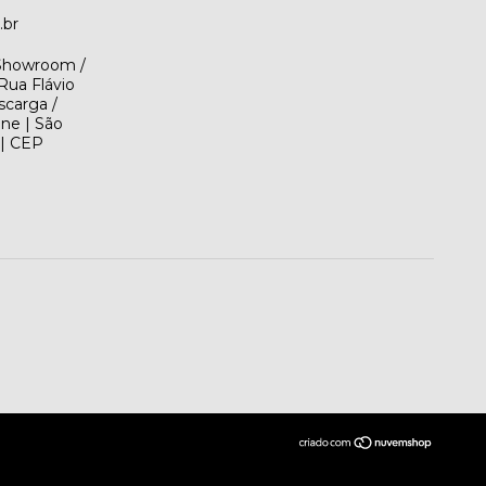
.br
(Showroom /
Rua Flávio
scarga /
ene | São
 | CEP