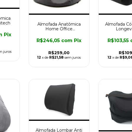
ômica
itech
Almofada Anatômica
Almofada Cóc
Home Office
Longev
Longevitech
m
Pix
R$246,05
com
Pix
R$103,55
m juros
R$259,00
R$109
12
x de
R$21,58
sem juros
12
x de
R$9,0
Almofada Lombar Anti