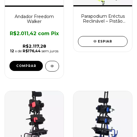
Parapodium Eréctus
Andador Freedom
Reclinável – Pistão
Walker
Hidraúlico (modelo
prancha)
R$2.011,42
com
Pix
ESPIAR
R$2.117,28
12
x de
R$176,44
sem juros
COMPRAR