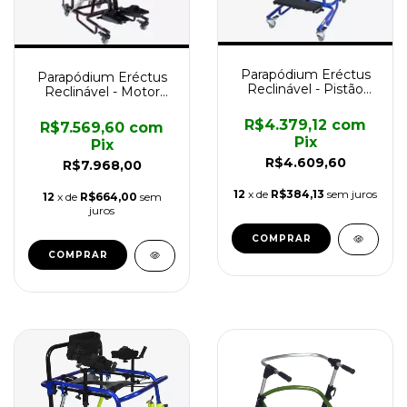
Parapódium Eréctus
Parapódium Eréctus
Reclinável - Pistão
Reclinável - Motor
Hidráulico
Elétrico
R$4.379,12
com
R$7.569,60
com
Pix
Pix
R$4.609,60
R$7.968,00
12
x de
R$384,13
sem juros
12
x de
R$664,00
sem
juros
COMPRAR
COMPRAR