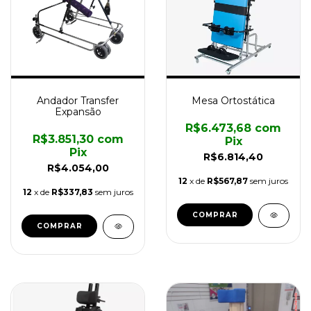
Andador Transfer
Mesa Ortostática
Expansão
R$6.473,68
com
R$3.851,30
com
Pix
Pix
R$6.814,40
R$4.054,00
12
x de
R$567,87
sem juros
12
x de
R$337,83
sem juros
COMPRAR