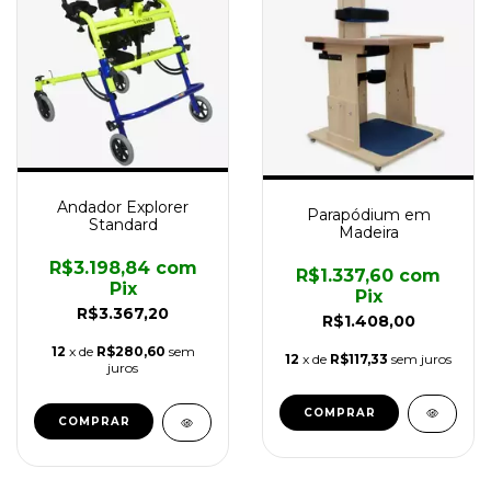
Andador Explorer
Parapódium em
Standard
Madeira
R$3.198,84
com
R$1.337,60
com
Pix
Pix
R$3.367,20
R$1.408,00
12
x de
R$280,60
sem
12
x de
R$117,33
sem juros
juros
COMPRAR