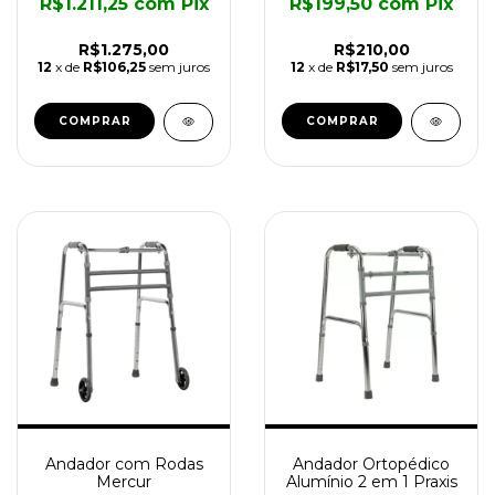
R$1.211,25
com
Pix
R$199,50
com
Pix
R$1.275,00
R$210,00
12
x de
R$106,25
sem juros
12
x de
R$17,50
sem juros
COMPRAR
Andador com Rodas
Andador Ortopédico
Mercur
Alumínio 2 em 1 Praxis