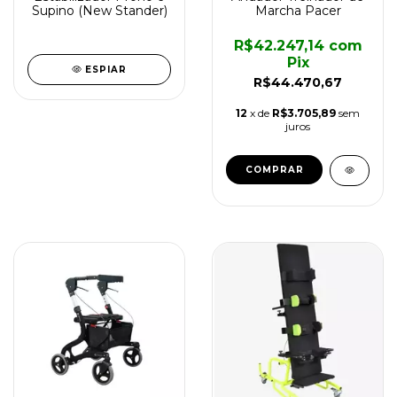
Supino (New Stander)
Marcha Pacer
R$42.247,14
com
Pix
ESPIAR
R$44.470,67
12
x de
R$3.705,89
sem
juros
COMPRAR