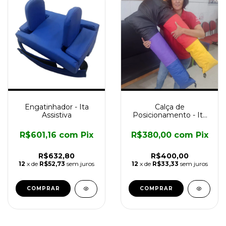
Engatinhador - Ita
Calça de
Assistiva
Posicionamento - Ita
Assistiva
R$601,16
com
Pix
R$380,00
com
Pix
R$632,80
R$400,00
12
x de
R$52,73
sem juros
12
x de
R$33,33
sem juros
COMPRAR