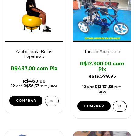
Arobol para Bolas
Triciclo Adaptado
Expansão
R$12.900,00
com
R$437,00
com
Pix
Pix
R$13.578,95
R$460,00
12
x de
R$38,33
sem juros
12
x de
R$1.131,58
sem
juros
COMPRAR