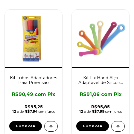
Kit Tubos Adaptadores
Kit Fix Hand Alça
Para Preensão
Adaptável de Silicone
Multiuso
para Fixação Multi-uso
R$90,49
com
Pix
R$91,06
com
Pix
R$95,25
R$95,85
12
x de
R$7,94
sem juros
12
x de
R$7,99
sem juros