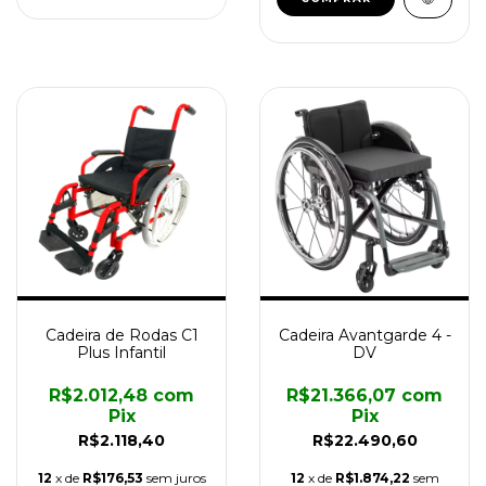
Cadeira de Rodas C1
Cadeira Avantgarde 4 -
Plus Infantil
DV
R$2.012,48
com
R$21.366,07
com
Pix
Pix
R$2.118,40
R$22.490,60
12
x de
R$176,53
sem juros
12
x de
R$1.874,22
sem