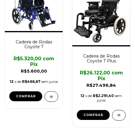
Cadeira de Rodas
Coyote T
Cadeira de Rodas
R$5.320,00
com
Coyote T Plus
Pix
R$5.600,00
R$26.122,00
com
Pix
12
x de
R$466,67
sem juros
R$27.496,84
12
x de
R$2.291,40
sem
COMPRAR
juros