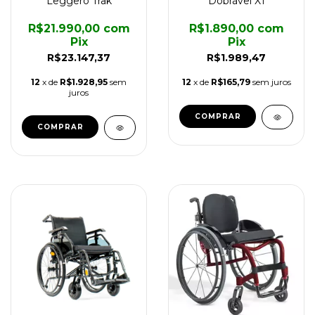
Leggero Trak
Dobrável X1
R$21.990,00
com
R$1.890,00
com
Pix
Pix
R$23.147,37
R$1.989,47
12
x de
R$1.928,95
sem
12
x de
R$165,79
sem juros
juros
COMPRAR