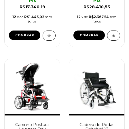
Pix
Pix
R$17.340,19
R$28.410,53
12
x de
R$1.445,02
sem
12
x de
R$2.367,54
sem
juros
juros
Carrinho Postural
Cadeira de Rodas