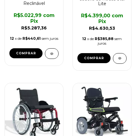
Reclinável
Lite
R$5.022,99
com
R$4.399,00
com
Pix
Pix
R$5.287,36
R$4.630,53
12
x de
R$440,61
sem juros
12
x de
R$385,88
sem
juros
COMPRAR
COMPRAR