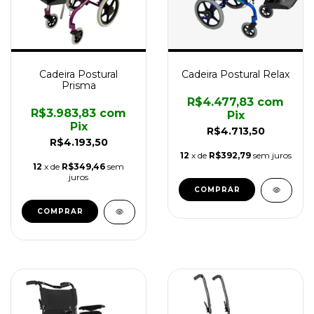
Cadeira Postural
Cadeira Postural Relax
Prisma
R$4.477,83
com
R$3.983,83
com
Pix
Pix
R$4.713,50
R$4.193,50
12
x de
R$392,79
sem juros
12
x de
R$349,46
sem
juros
COMPRAR
COMPRAR