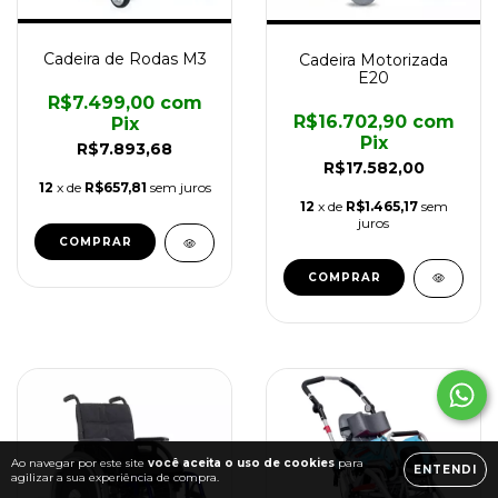
Cadeira de Rodas M3
Cadeira Motorizada
E20
R$7.499,00
com
R$16.702,90
com
Pix
Pix
R$7.893,68
R$17.582,00
12
x de
R$657,81
sem juros
12
x de
R$1.465,17
sem
juros
COMPRAR
COMPRAR
Ao navegar por este site
você aceita o uso de cookies
para
ENTENDI
agilizar a sua experiência de compra.