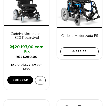
Cadeira Motorizada
Cadeira Motorizada E5
E20 Reclinável
R$20.197,00
com
Pix
ESPIAR
R$21.260,00
12
x de
R$1.771,67
sem
juros