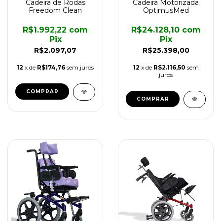
Cadeira de Rodas
Cadeira Motorizada
Freedom Clean
OptimusMed
R$1.992,22
com
R$24.128,10
com
Pix
Pix
R$2.097,07
R$25.398,00
12
x de
R$174,76
sem juros
12
x de
R$2.116,50
sem
juros