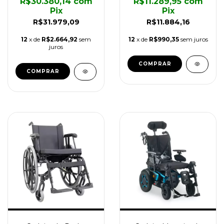
R$30.380,14
com
R$11.289,95
com
Pix
Pix
R$31.979,09
R$11.884,16
12
x de
R$2.664,92
sem
12
x de
R$990,35
sem juros
juros