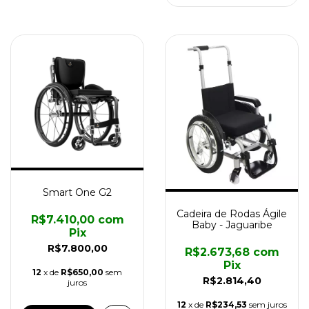
Smart One G2
Cadeira de Rodas Ágile
R$7.410,00
com
Baby - Jaguaribe
Pix
R$7.800,00
R$2.673,68
com
Pix
12
x de
R$650,00
sem
R$2.814,40
juros
12
x de
R$234,53
sem juros