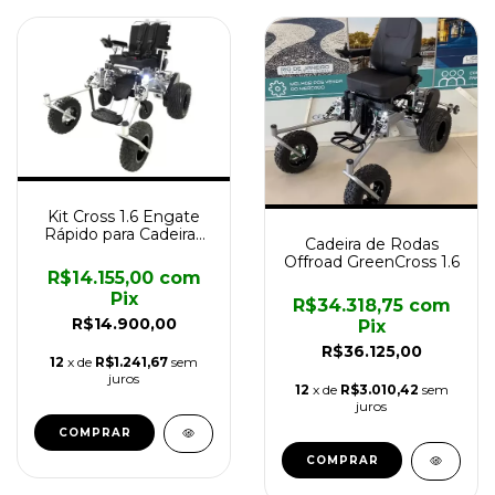
Kit Cross 1.6 Engate
Rápido para Cadeiras
Cadeira de Rodas
Motorizada Divinita
Offroad GreenCross 1.6
R$14.155,00
com
Pix
R$34.318,75
com
R$14.900,00
Pix
R$36.125,00
12
x de
R$1.241,67
sem
juros
12
x de
R$3.010,42
sem
juros