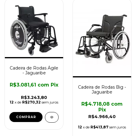
Cadeira de Rodas Ágile
- Jaguaribe
R$3.081,61
com
Pix
Cadeira de Rodas Big -
Jaguaribe
R$3.243,80
12
x de
R$270,32
sem juros
R$4.718,08
com
Pix
R$4.966,40
12
x de
R$413,87
sem juros