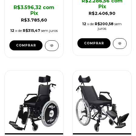
R$2.286,56
com
Pix
R$3.596,32
com
Pix
R$2.406,90
R$3.785,60
12
x de
R$200,58
sem
juros
12
x de
R$315,47
sem juros