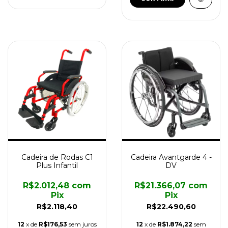
Cadeira de Rodas C1
Cadeira Avantgarde 4 -
Plus Infantil
DV
R$2.012,48
com
R$21.366,07
com
Pix
Pix
R$2.118,40
R$22.490,60
12
x de
R$176,53
sem juros
12
x de
R$1.874,22
sem