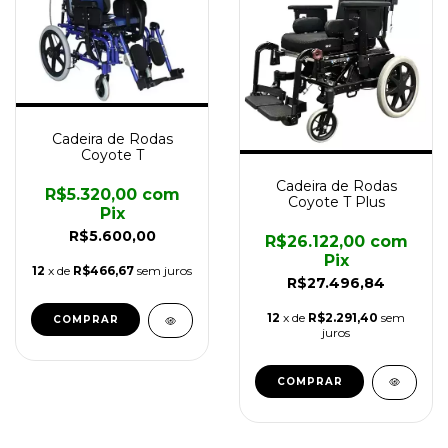
Cadeira de Rodas
Coyote T
Cadeira de Rodas
R$5.320,00
com
Coyote T Plus
Pix
R$5.600,00
R$26.122,00
com
Pix
12
x de
R$466,67
sem juros
R$27.496,84
12
x de
R$2.291,40
sem
COMPRAR
juros