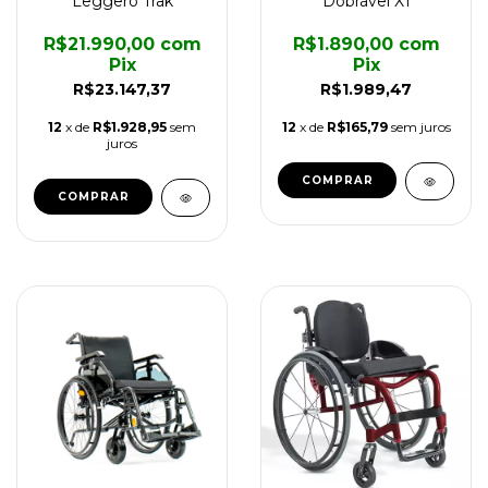
Leggero Trak
Dobrável X1
R$21.990,00
com
R$1.890,00
com
Pix
Pix
R$23.147,37
R$1.989,47
12
x de
R$1.928,95
sem
12
x de
R$165,79
sem juros
juros
COMPRAR