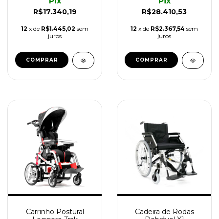
Pix
Pix
R$17.340,19
R$28.410,53
12
x de
R$1.445,02
sem
12
x de
R$2.367,54
sem
juros
juros
Carrinho Postural
Cadeira de Rodas