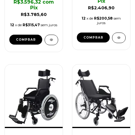
Pix
R$3.596,32
com
Pix
R$2.406,90
R$3.785,60
12
x de
R$200,58
sem
juros
12
x de
R$315,47
sem juros