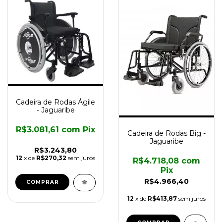
Cadeira de Rodas Ágile
- Jaguaribe
R$3.081,61
com
Pix
Cadeira de Rodas Big -
Jaguaribe
R$3.243,80
12
x de
R$270,32
sem juros
R$4.718,08
com
Pix
R$4.966,40
12
x de
R$413,87
sem juros