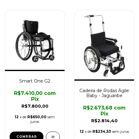
Smart One G2
Cadeira de Rodas Ágile
R$7.410,00
com
Baby - Jaguaribe
Pix
R$7.800,00
R$2.673,68
com
Pix
12
x de
R$650,00
sem
R$2.814,40
juros
12
x de
R$234,53
sem juros
COMPRAR