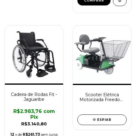
Cadeira de Rodas Fit -
Scooter Elétrica
Jaguaribe
Motorizada Freedom
2002
R$2.983,76
com
Pix
ESPIAR
R$3.140,80
12
x de
R$261,73
sem juros