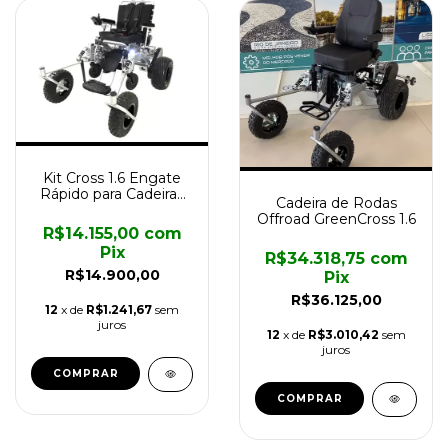
Kit Cross 1.6 Engate
Rápido para Cadeiras
Cadeira de Rodas
Motorizada Divinita
Offroad GreenCross 1.6
R$14.155,00
com
Pix
R$34.318,75
com
R$14.900,00
Pix
R$36.125,00
12
x de
R$1.241,67
sem
juros
12
x de
R$3.010,42
sem
juros