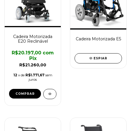
Cadeira Motorizada
Cadeira Motorizada E5
E20 Reclinável
R$20.197,00
com
Pix
ESPIAR
R$21.260,00
12
x de
R$1.771,67
sem
juros