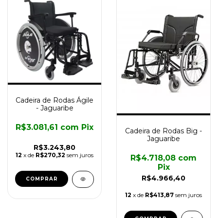
Cadeira de Rodas Ágile
- Jaguaribe
R$3.081,61
com
Pix
Cadeira de Rodas Big -
Jaguaribe
R$3.243,80
12
x de
R$270,32
sem juros
R$4.718,08
com
Pix
R$4.966,40
12
x de
R$413,87
sem juros