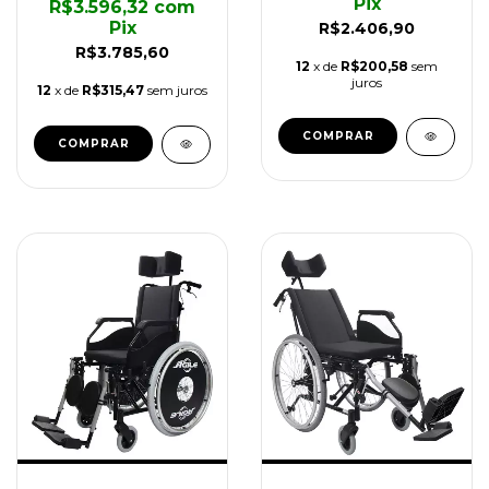
Pix
R$3.596,32
com
Pix
R$2.406,90
R$3.785,60
12
x de
R$200,58
sem
juros
12
x de
R$315,47
sem juros