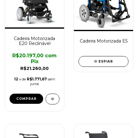
Cadeira Motorizada
Cadeira Motorizada E5
E20 Reclinável
R$20.197,00
com
Pix
ESPIAR
R$21.260,00
12
x de
R$1.771,67
sem
juros