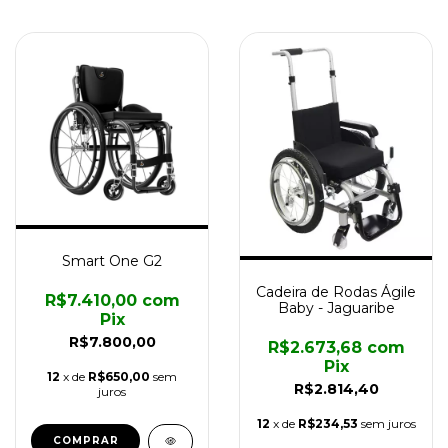
Smart One G2
Cadeira de Rodas Ágile
R$7.410,00
com
Baby - Jaguaribe
Pix
R$7.800,00
R$2.673,68
com
Pix
12
x de
R$650,00
sem
R$2.814,40
juros
12
x de
R$234,53
sem juros
COMPRAR