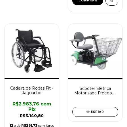
Cadeira de Rodas Fit -
Scooter Elétrica
Jaguaribe
Motorizada Freedom
2002
R$2.983,76
com
Pix
ESPIAR
R$3.140,80
12
x de
R$261,73
sem juros