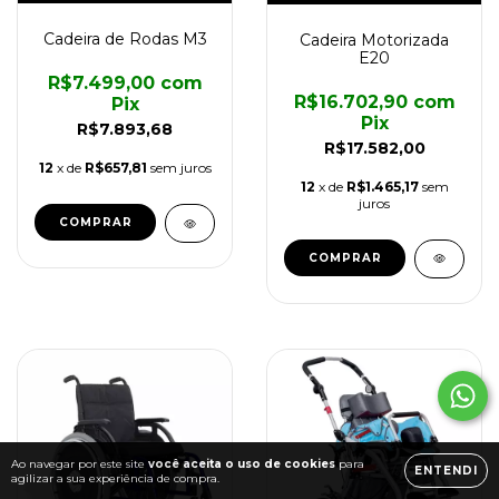
Cadeira de Rodas M3
Cadeira Motorizada
E20
R$7.499,00
com
R$16.702,90
com
Pix
Pix
R$7.893,68
R$17.582,00
12
x de
R$657,81
sem juros
12
x de
R$1.465,17
sem
juros
COMPRAR
COMPRAR
Ao navegar por este site
você aceita o uso de cookies
para
ENTENDI
agilizar a sua experiência de compra.