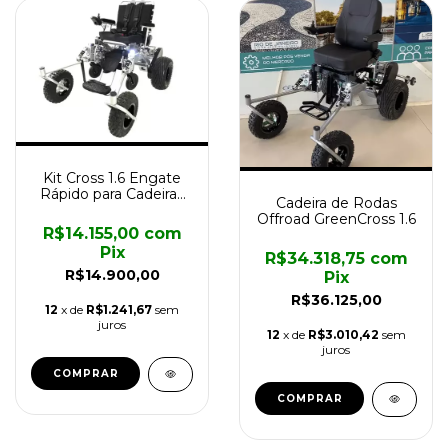
Kit Cross 1.6 Engate
Rápido para Cadeiras
Cadeira de Rodas
Motorizada Divinita
Offroad GreenCross 1.6
R$14.155,00
com
Pix
R$34.318,75
com
R$14.900,00
Pix
R$36.125,00
12
x de
R$1.241,67
sem
juros
12
x de
R$3.010,42
sem
juros