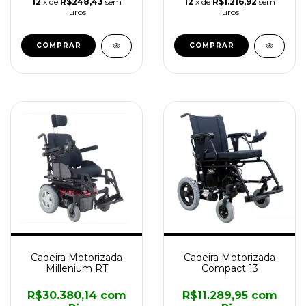
12
x de
R$248,43
sem
12
x de
R$1.216,92
sem
juros
juros
Cadeira Motorizada
Cadeira Motorizada
Millenium RT
Compact 13
R$30.380,14
com
R$11.289,95
com