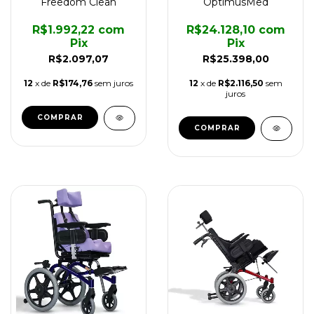
Freedom Clean
OptimusMed
R$1.992,22
com
R$24.128,10
com
Pix
Pix
R$2.097,07
R$25.398,00
12
x de
R$174,76
sem juros
12
x de
R$2.116,50
sem
juros