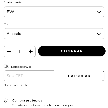
Acabamento
Cor
ALTERAR CEP
Entregas para o CEP:
Meios de envio
CALCULAR
Não sei meu CEP
Compra protegida
Seus dados cuidados durante toda a compra.