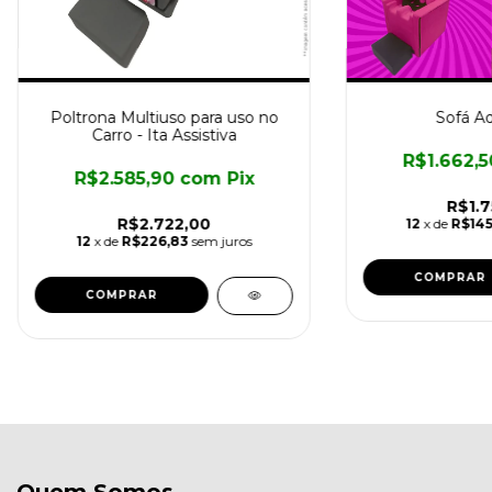
Poltrona Multiuso para uso no
Sofá A
Carro - Ita Assistiva
R$1.662,
R$2.585,90
com
Pix
R$1.7
R$2.722,00
12
x de
R$145
12
x de
R$226,83
sem juros
COMPRAR
Quem Somos