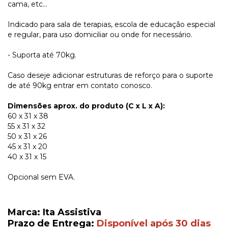
cama, etc...
Indicado para sala de terapias, escola de educação especial
e regular, para uso domiciliar ou onde for necessário.
- Suporta até 70kg.
Caso deseje adicionar estruturas de reforço para o suporte
de até 90kg entrar em contato conosco.
Dimensões aprox. do produto (C x L x A):
60 x 31 x 38
55 x 31 x 32
50 x 31 x 26
45 x 31 x 20
40 x 31 x 15
Opcional sem EVA.
Marca: Ita Assistiva
Prazo de Entrega:
Disponível após 30 dias