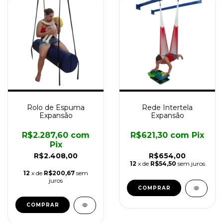
Rolo de Espuma
Rede Intertela
Expansão
Expansão
R$2.287,60
com
R$621,30
com
Pix
Pix
R$2.408,00
R$654,00
12
x de
R$54,50
sem juros
12
x de
R$200,67
sem
juros