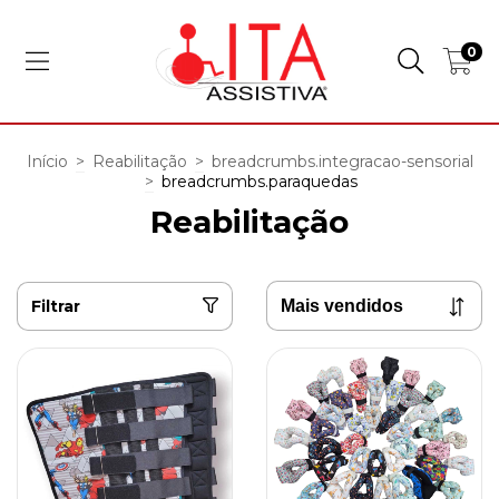
0
Início
>
Reabilitação
>
breadcrumbs.integracao-sensorial
>
breadcrumbs.paraquedas
Reabilitação
Filtrar