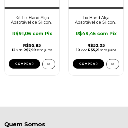
Kit Fix Hand Alça
Fix Hand Alça
Adaptável de Silicone
Adaptável de Silicone
para Fixação Multi-uso
para Fixação - Ref.:
3547
R$91,06
com
Pix
R$49,45
com
Pix
R$95,85
R$52,05
12
x de
R$7,99
sem juros
10
x de
R$5,21
sem juros
Quem Somos