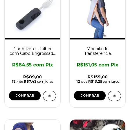
Garfo Reto - Talher
Mochila de
com Cabo Engrossado
Transferência
Longevitech
Longevitech
R$84,55
com
Pix
R$151,05
com
Pix
R$89,00
R$159,00
12
x de
R$7,42
sem juros
12
x de
R$13,25
sem juros