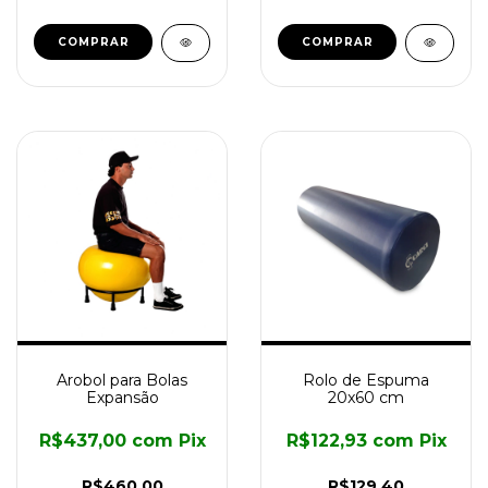
Arobol para Bolas
Rolo de Espuma
Expansão
20x60 cm
R$437,00
com
Pix
R$122,93
com
Pix
R$460,00
R$129,40