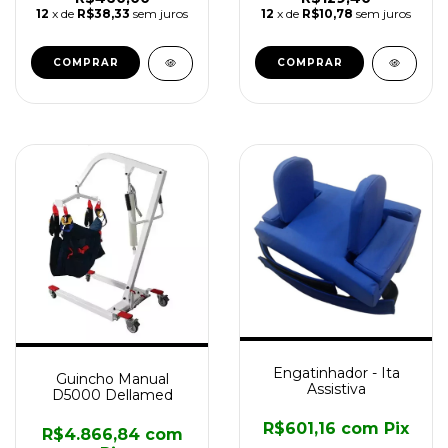
12
x de
R$38,33
sem juros
12
x de
R$10,78
sem juros
Engatinhador - Ita
Guincho Manual
Assistiva
D5000 Dellamed
R$601,16
com
Pix
R$4.866,84
com