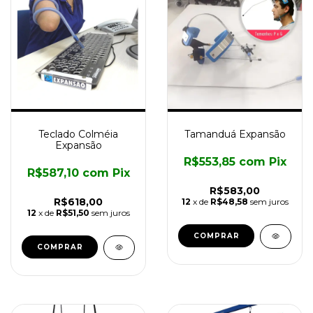
Teclado Colméia
Tamanduá Expansão
Expansão
R$553,85
com
Pix
R$587,10
com
Pix
R$583,00
R$618,00
12
x de
R$48,58
sem juros
12
x de
R$51,50
sem juros
COMPRAR