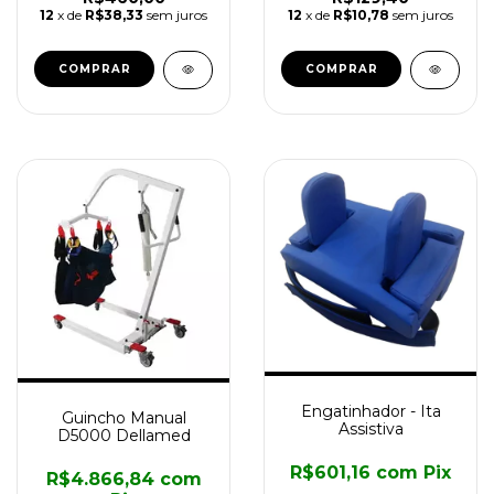
12
x de
R$38,33
sem juros
12
x de
R$10,78
sem juros
Engatinhador - Ita
Guincho Manual
Assistiva
D5000 Dellamed
R$601,16
com
Pix
R$4.866,84
com