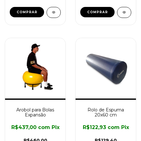
Arobol para Bolas
Rolo de Espuma
Expansão
20x60 cm
R$437,00
com
Pix
R$122,93
com
Pix
R$460,00
R$129,40