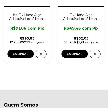
Kit Fix Hand Alça
Fix Hand Alça
Adaptável de Silicone
Adaptável de Silicone
para Fixação Multi-uso
para Fixação - Ref.:
3547
R$91,06
com
Pix
R$49,45
com
Pix
R$95,85
R$52,05
12
x de
R$7,99
sem juros
10
x de
R$5,21
sem juros
Quem Somos