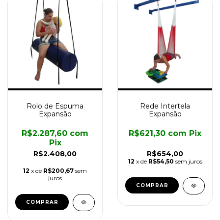
Rolo de Espuma
Rede Intertela
Expansão
Expansão
R$2.287,60
com
R$621,30
com
Pix
Pix
R$2.408,00
R$654,00
12
x de
R$54,50
sem juros
12
x de
R$200,67
sem
juros