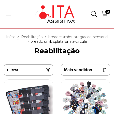
0
Início
>
Reabilitação
>
breadcrumbs.integracao-sensorial
>
breadcrumbs.plataforma-circular
Reabilitação
Filtrar