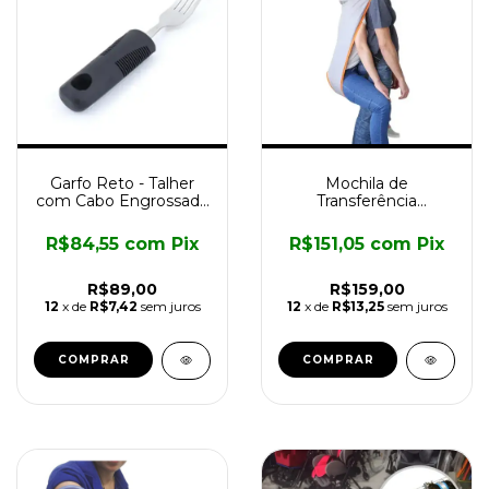
Garfo Reto - Talher
Mochila de
com Cabo Engrossado
Transferência
Longevitech
Longevitech
R$84,55
com
Pix
R$151,05
com
Pix
R$89,00
R$159,00
12
x de
R$7,42
sem juros
12
x de
R$13,25
sem juros